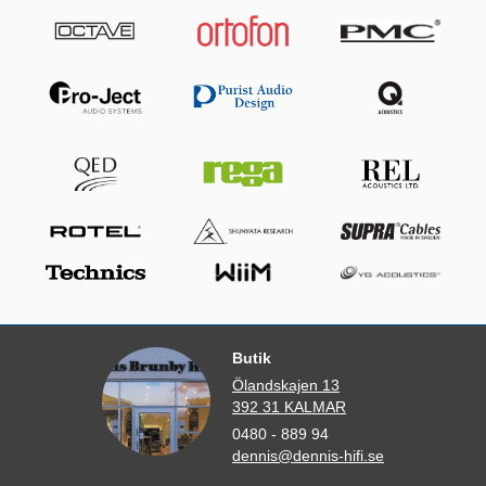
Butik
Ölandskajen 13
392 31 KALMAR
0480 - 889 94
dennis@dennis-hifi.se